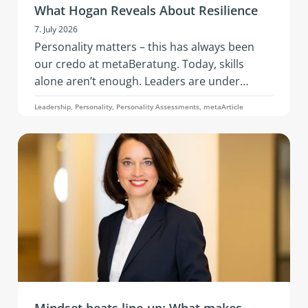
What Hogan Reveals About Resilience
7. July 2026
Personality matters – this has always been
our credo at metaBeratung. Today, skills
alone aren’t enough. Leaders are under
constant pressure to adapt: geopolitical
Leadership, Personality, Personality Assessments, metaArticle
tensions, economic instability, the rapid pace
of AI, changing business models, and evolving
team needs. What’s needed is resilience: that
is, the ability to remain capable of acting,
emotionally stable, and socially effective
under stress.