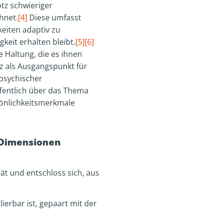
tz schwieriger
hnet.
[4]
Diese umfasst
keiten adaptiv zu
keit erhalten bleibt.
[5]
[6]
 Haltung, die es ihnen
z als Ausgangspunkt für
 psychischer
ffentlich über das Thema
önlichkeitsmerkmale
 Dimensionen
tät und entschloss sich, aus
lierbar ist, gepaart mit der