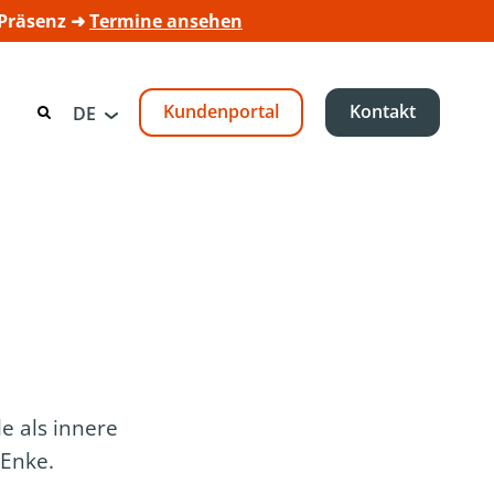
 Präsenz ➜
Termine ansehen
Kundenportal
Kontakt
DE
e als innere
 Enke.