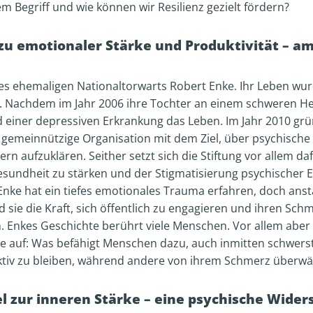
m Begriff und wie können wir Resilienz gezielt fördern?
u emotionaler Stärke und Produktivität – am
des ehemaligen Nationaltorwarts Robert Enke. Ihr Leben wu
. Nachdem im Jahr 2006 ihre Tochter an einem schweren He
einer depressiven Erkrankung das Leben. Im Jahr 2010 grü
 gemeinnützige Organisation mit dem Ziel, über psychisch
n aufzuklären. Seither setzt sich die Stiftung vor allem dafü
esundheit zu stärken und der Stigmatisierung psychischer
nke hat ein tiefes emotionales Trauma erfahren, doch ansta
d sie die Kraft, sich öffentlich zu engagieren und ihren Schm
 Enkes Geschichte berührt viele Menschen. Vor allem aber is
age auf: Was befähigt Menschen dazu, auch inmitten schwers
tiv zu bleiben, während andere von ihrem Schmerz überwäl
sel zur inneren Stärke – eine psychische Wide