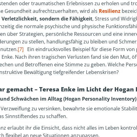
astenden oder traumatischen Erlebnissen zu erholen und tro
 Gesundheit aufrechtzuerhalten, wird als
Resilienz
bezeic
Verletzlichkeit, sondern die Fähigkeit
, Stress und Widrig
zeitig die normale psychische und physische Funktionsfähig
en über Strategien, persönliche Ressourcen und eine innere
derungen zu stellen, handlungsfähig zu bleiben und Schmer
nutzen.
[7]
Ein eindrucksvolles Beispiel für diese Form von
 Enke. Nach ihren tragischen Verlusten fand sie den Mut, ö
echen und Betroffenen eine Stimme zu geben. Welche Pers
nstruktive Bewältigung tiefgreifender Lebenskrisen?
bar gemacht – Teresa Enke im Licht der Hogan
 und Schwächen im Alltag (Hogan Personality Inventory)
n Verzweiflung zu versinken, bewahrte sie emotionale Stabili
 Sinnstiftendes zu schaffen.
nz erlaubt ihr die Einsicht, dass nicht alles im Leben kontrol
ich flexibel an neue Situationen anzupassen.