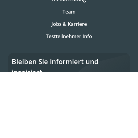
Team
Jobs & Karriere
Testteilnehmer Info
Bleiben Sie informiert und
inspiriert
Melden Sie sich für unseren Newsletter an
Newsletter
© metaBeratung GmbH - 2026
Versand & Zahlungsbedingungen
AGB