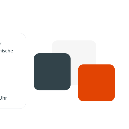
r
nische
 Uhr