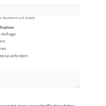
l. Rechtsform (z.B. GmbH)
ufnahme
s-Anfrage
ern
aren
erial anfordern