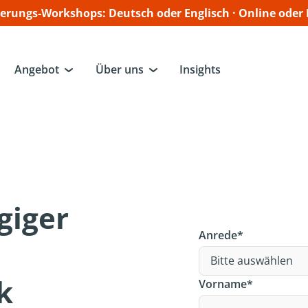
ierungs‑Workshops: Deutsch oder Englisch · Online oder
Angebot
Über uns
Insights
ägiger
Anrede
*
k
Vorname
*