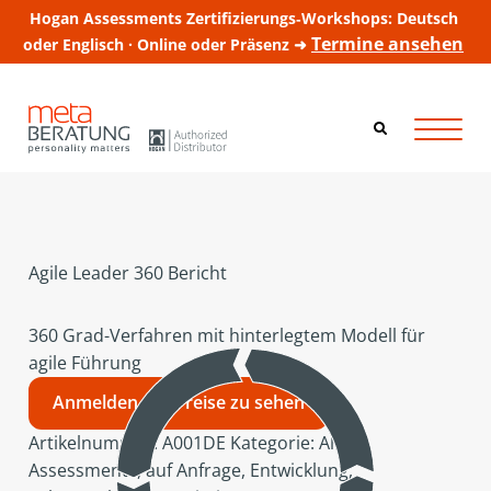
Hogan Assessments Zertifizierungs‑Workshops: Deutsch
Termine ansehen
oder Englisch · Online oder Präsenz ➜
Agile Leader 360 Bericht
360 Grad-Verfahren mit hinterlegtem Modell für
agile Führung
Anmelden um Preise zu sehen
Artikelnummer:
A001DE
Kategorie:
Alle
Assessments
,
auf Anfrage
,
Entwicklung
,