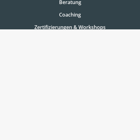
Beratung
Coaching
Zertifizierungen & Workshops
Assessments
Über uns
metaBeratung
Team
Jobs & Karriere
Testteilnehmer Info
Bleiben Sie informiert und