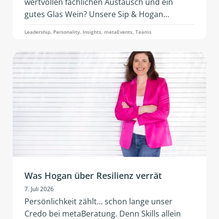
wertvollen fachlichen Austausch und ein
gutes Glas Wein? Unsere Sip & Hogan
Practice‑Events! 2026 kommt dieses
Leadership, Personality, Insights, metaEvents, Teams
erfolgreiche Format erstmals nach Österreich
und Deutschland. Mit neuen Impulsen,
lebendigem Networking und praxisnaher
Weiterentwicklung.
Was Hogan über Resilienz verrät
7. Juli 2026
Persönlichkeit zählt... schon lange unser
Credo bei metaBeratung. Denn Skills allein