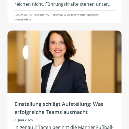
reichen nicht. Führungskräfte stehen unter
konstantem Anpassungsdruck: geopolitische
Future Skills, Personality, Personality Assessments, Insights,
Spannungen, wirtschaftliche Instabilität,
metaArticle
rasante Geschwindigkeit der KI, geänderte
Geschäftsmodelle und Teambedarfe. Gefragt
ist Resilienz – also die Fähigkeit, unter Stress
handlungsfähig, emotional stabil und sozial
wirksam zu bleiben.
Einstellung schlägt Aufstellung: Was
erfolgreiche Teams ausmacht
8. Juni 2026
In genau 2 Tagen beginnt die Männer Fußball-