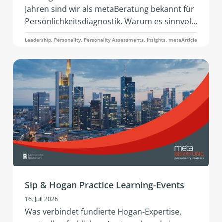
Jahren sind wir als metaBeratung bekannt für
Persönlichkeitsdiagnostik. Warum es sinnvoll
sein kann diesen Datenpunkten in
Leadership, Personality, Personality Assessments, Insights, metaArticle
Fragestellungen zur Entwicklung noch weitere
hinzuzufügen, darum soll es in diesem Artikel
zu 360° Analyse durch das Hogan 360
Assessment by PBC gehen.
Sip & Hogan Practice Learning-Events
16. Juli 2026
Was verbindet fundierte Hogan‑Expertise,