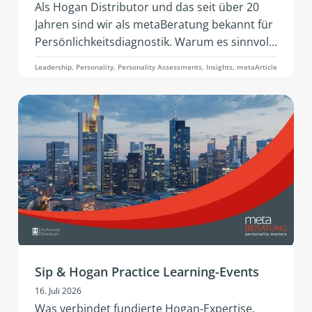
Als Hogan Distributor und das seit über 20
Jahren sind wir als metaBeratung bekannt für
Persönlichkeitsdiagnostik. Warum es sinnvoll
sein kann diesen Datenpunkten in
Leadership, Personality, Personality Assessments, Insights, metaArticle
Fragestellungen zur Entwicklung noch weitere
hinzuzufügen, darum soll es in diesem Artikel
zu 360° Analyse durch das Hogan 360
Assessment by PBC gehen.
Sip & Hogan Practice Learning-Events
16. Juli 2026
Was verbindet fundierte Hogan‑Expertise,