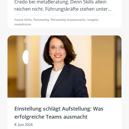
Credo bei metaBeratung. Denn Skills allein
reichen nicht. Führungskräfte stehen unter
konstantem Anpassungsdruck: geopolitische
Future Skills, Personality, Personality Assessments, Insights,
Spannungen, wirtschaftliche Instabilität,
metaArticle
rasante Geschwindigkeit der KI, geänderte
Geschäftsmodelle und Teambedarfe. Gefragt
ist Resilienz – also die Fähigkeit, unter Stress
handlungsfähig, emotional stabil und sozial
wirksam zu bleiben.
Einstellung schlägt Aufstellung: Was
erfolgreiche Teams ausmacht
8. Juni 2026