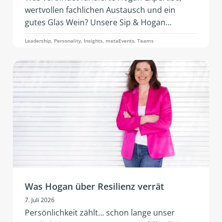
wertvollen fachlichen Austausch und ein
gutes Glas Wein? Unsere Sip & Hogan
Practice‑Events! 2026 kommt dieses
Leadership, Personality, Insights, metaEvents, Teams
erfolgreiche Format erstmals nach Österreich
und Deutschland. Mit neuen Impulsen,
lebendigem Networking und praxisnaher
Weiterentwicklung.
Was Hogan über Resilienz verrät
7. Juli 2026
Persönlichkeit zählt... schon lange unser