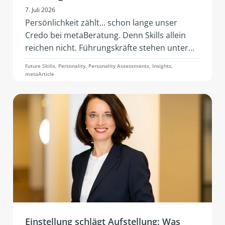
7. Juli 2026
Persönlichkeit zählt... schon lange unser
Credo bei metaBeratung. Denn Skills allein
reichen nicht. Führungskräfte stehen unter
konstantem Anpassungsdruck: geopolitische
Future Skills, Personality, Personality Assessments, Insights,
Spannungen, wirtschaftliche Instabilität,
metaArticle
rasante Geschwindigkeit der KI, geänderte
Geschäftsmodelle und Teambedarfe. Gefragt
ist Resilienz – also die Fähigkeit, unter Stress
handlungsfähig, emotional stabil und sozial
wirksam zu bleiben.
Einstellung schlägt Aufstellung: Was