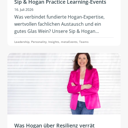
Sip & Hogan Practice Learning-Events
16. Juli 2026
Was verbindet fundierte Hogan‑Expertise,
wertvollen fachlichen Austausch und ein
gutes Glas Wein? Unsere Sip & Hogan
Practice‑Events! 2026 kommt dieses
Leadership, Personality, Insights, metaEvents, Teams
erfolgreiche Format erstmals nach Österreich
und Deutschland. Mit neuen Impulsen,
lebendigem Networking und praxisnaher
Weiterentwicklung.
Was Hogan über Resilienz verrät